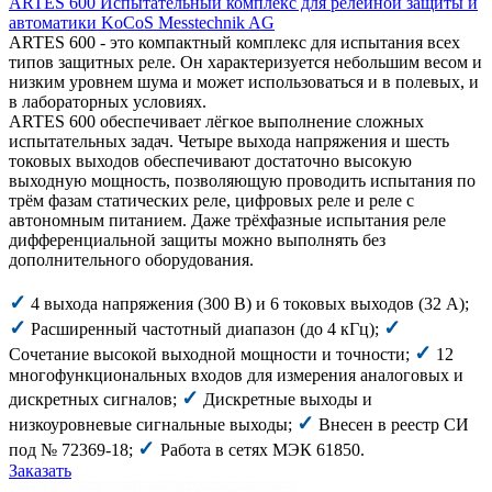
ARTES 600 Испытательный комплекс для релейной защиты и
автоматики KoCoS Messtechnik AG
ARTES 600 - это компактный комплекс для испытания всех
типов защитных реле. Он характеризуется небольшим весом и
низким уровнем шума и может использоваться и в полевых, и
в лабораторных условиях.
ARTES 600 обеспечивает лёгкое выполнение сложных
испытательных задач. Четыре выхода напряжения и шесть
токовых выходов обеспечивают достаточно высокую
выходную мощность, позволяющую проводить испытания по
трём фазам статических реле, цифровых реле и реле с
автономным питанием. Даже трёхфазные испытания реле
дифференциальной защиты можно выполнять без
дополнительного оборудования.
✓
4 выхода напряжения (300 В) и 6 токовых выходов (32 А);
✓
✓
Расширенный частотный диапазон (до 4 кГц);
✓
Сочетание высокой выходной мощности и точности;
12
многофункциональных входов для измерения аналоговых и
✓
дискретных сигналов;
Дискретные выходы и
✓
низкоуровневые сигнальные выходы;
Внесен в реестр СИ
✓
под № 72369-18;
Работа в сетях МЭК 61850.
Заказать