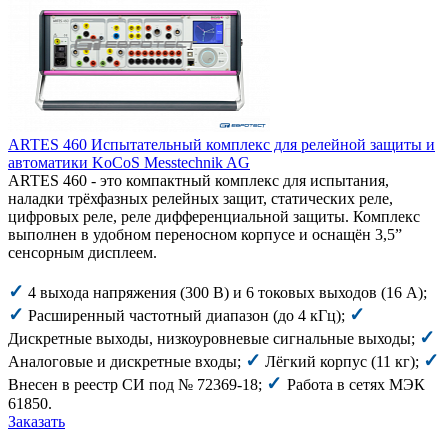
ARTES 460 Испытательный комплекс для релейной защиты и
автоматики KoCoS Messtechnik AG
ARTES 460 - это компактный комплекс для испытания,
наладки трёхфазных релейных защит, статических реле,
цифровых реле, реле дифференциальной защиты. Комплекс
выполнен в удобном переносном корпусе и оснащён 3,5”
сенсорным дисплеем.
✓
4 выхода напряжения (300 В) и 6 токовых выходов (16 А);
✓
✓
Расширенный частотный диапазон (до 4 кГц);
✓
Дискретные выходы, низкоуровневые сигнальные выходы;
✓
✓
Аналоговые и дискретные входы;
Лёгкий корпус (11 кг);
✓
Внесен в реестр СИ под № 72369-18;
Работа в сетях МЭК
61850.
Заказать