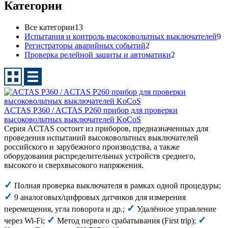
Категории
Все категории
13
Испытания и контроль высоковольтных выключателей
9
Регистраторы аварийных событий
2
Проверка релейной защиты и автоматики
2
ACTAS P360 / ACTAS P260 прибор для проверки
высоковольтных выключателей KoCoS
Серия ACTAS состоит из приборов, предназначенных для
проведения испытаний высоковольтных выключателей
российского и зарубежного производства, а также
оборудования распределительных устройств среднего,
высокого и сверхвысокого напряжения.
✓
Полная проверка выключателя в рамках одной процедуры;
✓
9 аналоговых/цифровых датчиков для измерения
✓
перемещения, угла поворота и др.;
Удалённое управление
✓
✓
через Wi-Fi;
Метод первого срабатывания (First trip);