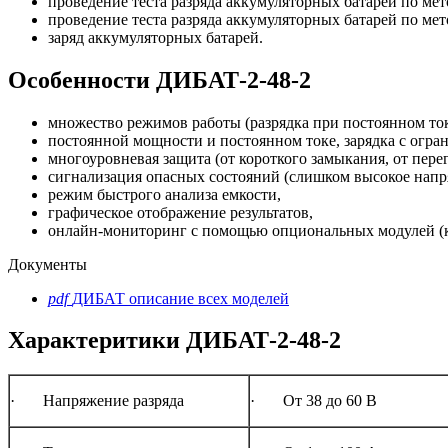
проведение теста разряда аккумуляторных батарей по мет
проведение теста разряда аккумуляторных батарей по ме
заряд аккумуляторных батарей.
Особенности ДИБАТ-2-48-2
множество режимов работы (разрядка при постоянном ток
постоянной мощности и постоянном токе, зарядка с огра
многоуровневая защита (от короткого замыкания, от перегр
сигнализация опасных состояний (слишком высокое напряж
режим быстрого анализа емкости,
графическое отображение результатов,
онлайн-мониторинг с помощью опциональных модулей (к
Документы
pdf
ДИБАТ описание всех моделей
Характеритики ДИБАТ-2-48-2
· Напряжение разряда
· От 38 до 60 В