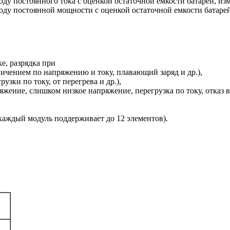
оду постоянного тока с оценкой остаточной емкости батарей, из
тоду постоянной мощности с оценкой остаточной емкости батаре
е, разрядка при
ничением по напряжению и току, плавающий заряд и др.),
узки по току, от перегрева и др.),
ение, слишком низкое напряжение, перегрузка по току, отказ ве
аждый модуль поддерживает до 12 элементов).