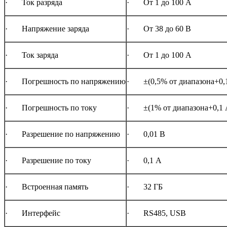
· Ток разряда
· От 1 до 100 А
· Напряжение заряда
· От 38 до 60 В
· Ток заряда
· От 1 до 100 А
· Погрешность по напряжению
· ±(0,5% от диапазона+0,
· Погрешность по току
· ±(1% от диапазона+0,1 
· Разрешение по напряжению
· 0,01 В
· Разрешение по току
· 0,1 А
· Встроенная память
· 32 ГБ
· Интерфейс
· RS485, USB