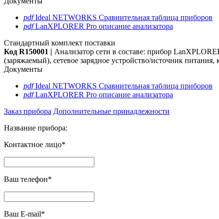
Документы
pdf
Ideal NETWORKS Сравнительная таблица приборов
pdf
LanXPLORER Pro описание анализатора
Стандартный комплект поставки
Код R150001 |
Анализатор сети в составе: прибор LanXPLORER 
(заряжаемый), сетевое зарядное устройство/источник питания, к
Документы
pdf
Ideal NETWORKS Сравнительная таблица приборов
pdf
LanXPLORER Pro описание анализатора
Заказ прибора
Дополнительные принадлежности
Название прибора:
Контактное лицо*
Ваш телефон*
Ваш E-mail*