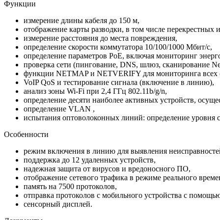
Функции
измерение длины кабеля до 150 м,
отображение карты разводки, в том числе перекрестных 
измерение расстояния до места повреждения,
определение скорости коммутатора 10/100/1000 Мбит/с,
определение параметров РоЕ, включая мониторинг энерг
проверка сети (пингование, DNS, шлюз, сканирование Net
функции NETMAP и NETVERIFY для мониторинга всех се
VoIP QoS и тестирование сигнала (включение в линию),
анализ зоны Wi-Fi при 2,4 ГГц 802.11b/g/n,
определение десяти наиболее активных устройств, осущ
определение VLAN ,
испытания оптоволоконных линий: определение уровня с
Особенности
режим включения в линию для выявления неисправностей в
поддержка до 12 удаленных устройств,
надежная защита от вирусов и вредоносного ПО,
отображение сетевого трафика в режиме реального време
память на 7500 протоколов,
отправка протоколов с мобильного устройства с помощ
сенсорный дисплей.