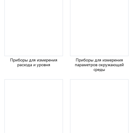
AE1001 Оптические рефлектометры Deviser
Приборы для измерения
Приборы для измерения
расхода и уровня
параметров окружающей
среды
AE3100 A/B/C/D/E/F Оптические рефлектометры
Deviser