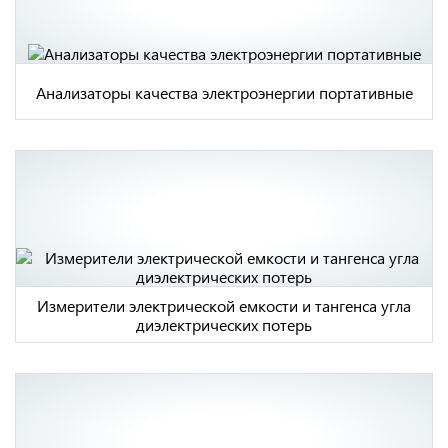
Многофункциональный измеритель
параметров электроустановок MI 3125H Metrel
Анализаторы качества электроэнергии портативные
MI 2892 Анализатор качества электроэнергии
Измерители электрической емкости и тангенса угла
класса А Metrel
диэлектрических потерь