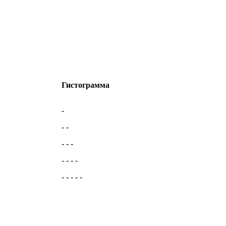
Гистограмма
-
- -
- - -
- - - -
- - - - -