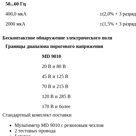
50...60 Гц
400,0 мкА
±(2,0% + 3 разряд
2000 мкА
±(1,5% + 3 разряд
Бесконтактное обнаружение электрического поля
Границы диапазона порогового напряжения
MD 9010
20 В и 80 В
45 В и 125 В
70 В и 215 В
120 В и 285 В
170 В и более
Стандартный комплект поставки
Мультиметр MD 9010 с резиновым чехлом
2 тестовых провода