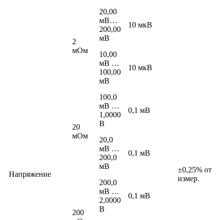
20,00
мВ…
10 мкВ
200,00
мВ
2
мОм
10,00
мВ …
10 мкВ
100,00
мВ
100,0
мВ …
0,1 мВ
1,0000
В
20
мОм
20,0
мВ …
0,1 мВ
200,0
мВ
±0,25% от
Напряжение
измер.
200,0
мВ …
0,1 мВ
2,0000
В
200