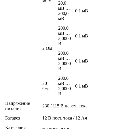
мОм
20,0
мВ …
0,1 мВ
200,0
мВ
200,0
мВ …
0,1 мВ
2,0000
В
2 Ом
200,0
мВ …
0,1 мВ
2,0000
В
200,0
20
мВ …
0,1 мВ
Ом
2,0000
В
Напряжение
230 / 115 В перем. тока
питания
Батарея
12 В пост. тока / 12 Ач
Категория