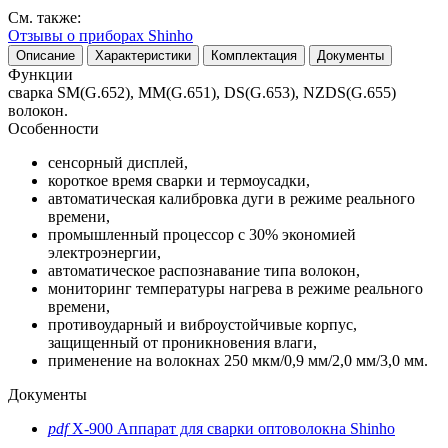
См. также:
Отзывы о приборах Shinho
Описание
Характеристики
Комплектация
Документы
Функции
сварка SM(G.652), MM(G.651), DS(G.653), NZDS(G.655)
волокон.
Особенности
сенсорный дисплей,
короткое время сварки и термоусадки,
автоматическая калибровка дуги в режиме реального
времени,
промышленный процессор с 30% экономией
электроэнергии,
автоматическое распознавание типа волокон,
мониторинг температуры нагрева в режиме реального
времени,
противоударный и виброустойчивые корпус,
защищенный от проникновения влаги,
применение на волокнах 250 мкм/0,9 мм/2,0 мм/3,0 мм.
Документы
pdf
X-900 Аппарат для сварки оптоволокна Shinho