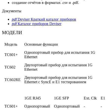
создание отчётов в форматах .csv и .pdf.
Документы
pdf
Deviser Краткий каталог приборов
pdf
Каталог приборов Deviser
МОДЕЛИ
Модель
Основные функции
Однопортовый прибор для испытания 1G
TC601+
Ethernet
Двупортовый прибор для испытания 1G
TC602
Ethernet
Двупортовый прибор для испытания 1G
TC602RE
Ethernet с SyncE и E1 тестированием
1GE RJ45
1GE SFP
Ext. Clk
E1
TC601+
Однопортовый
Однопортовый
-
-