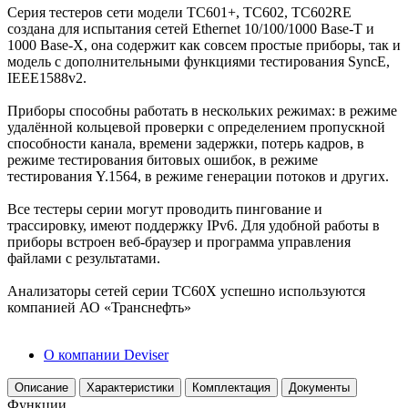
Серия тестеров сети модели TC601+, TC602, TC602RE
создана для испытания сетей Ethernet 10/100/1000 Base-T и
1000 Base-X, она содержит как совсем простые приборы, так и
модель с дополнительными функциями тестирования SyncE,
IEEE1588v2.
Приборы способны работать в нескольких режимах: в режиме
удалённой кольцевой проверки с определением пропускной
способности канала, времени задержки, потерь кадров, в
режиме тестирования битовых ошибок, в режиме
тестирования Y.1564, в режиме генерации потоков и других.
Все тестеры серии могут проводить пингование и
трассировку, имеют поддержку IPv6. Для удобной работы в
приборы встроен веб-браузер и программа управления
файлами с результатами.
Анализаторы сетей серии ТС60X успешно используются
компанией АО «Транснефть»
О компании Deviser
Описание
Характеристики
Комплектация
Документы
Функции