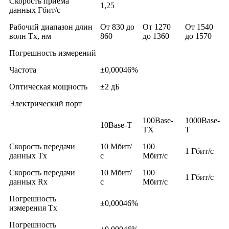
Скорость приема
1,25
данных Гбит/с
Рабочий диапазон длин
От 830 до
От 1270
От 1540
волн Тx, нм
860
до 1360
до 1570
Погрешность измерений
Частота
±0,00046%
Оптическая мощность
±2 дБ
Электрический порт
100Base-
1000Base-
10Base-Т
ТХ
Т
Скорость передачи
10 Мбит/
100
1 Гбит/с
данных Tх
с
Мбит/с
Скорость передачи
10 Мбит/
100
1 Гбит/с
данных Rх
с
Мбит/с
Погрешность
±0,00046%
измерения Tх
Погрешность