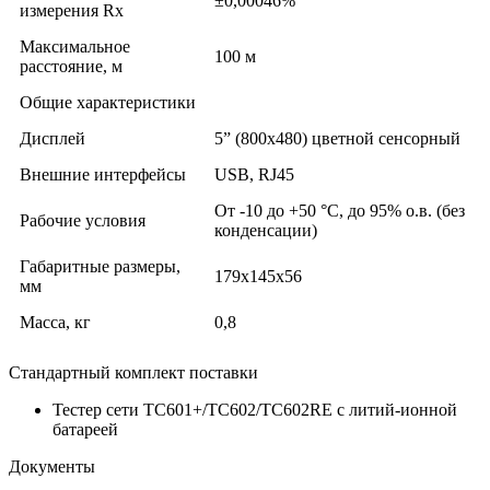
±0,00046%
измерения Rх
Максимальное
100 м
расстояние, м
Общие характеристики
Дисплей
5” (800х480) цветной сенсорный
Внешние интерфейсы
USB, RJ45
От -10 до +50 °С, до 95% о.в. (без
Рабочие условия
конденсации)
Габаритные размеры,
179х145х56
мм
Масса, кг
0,8
Стандартный комплект поставки
Тестер сети TC601+/ТС602/ТС602RE с литий-ионной
батареей
Документы