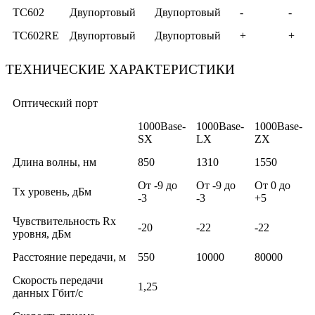
TC602
Двупортовый
Двупортовый
-
-
TC602RE
Двупортовый
Двупортовый
+
+
ТЕХНИЧЕСКИЕ ХАРАКТЕРИСТИКИ
Оптический порт
1000Base-
1000Base-
1000Base-
SX
LX
ZX
Длина волны, нм
850
1310
1550
От -9 до
От -9 до
От 0 до
Тx уровень, дБм
-3
-3
+5
Чувствительность Rx
-20
-22
-22
уровня, дБм
Расстояние передачи, м
550
10000
80000
Скорость передачи
1,25
данных Гбит/с