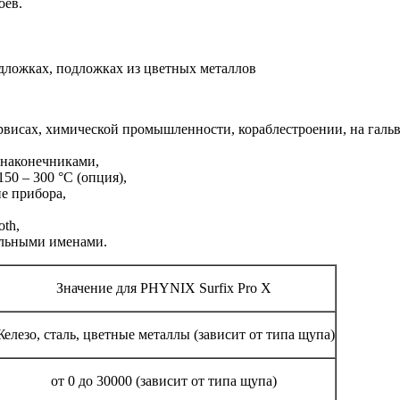
оёв.
дложках, подложках из цветных металлов
висах, химической промышленности, кораблестроении, на гальв
 наконечниками,
50 – 300 °С (опция),
е прибора,
th,
ольными именами.
Значение для PHYNIX Surfix Pro X
елезо, сталь, цветные металлы (зависит от типа щупа)
от 0 до 30000 (зависит от типа щупа)