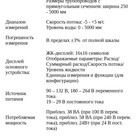
Размеры трубопроводов с
прямоугольным сечением: ширина 250
- 5000 мм
Диапазон
Скорость потока: -5 - +5 м/с
измерений
Уровень воды: 0 - 5000 мм
Погрешность
В пределах ±3% от полной шкалы
измерения
ЖК-дисплей: 16х16 символов
Отображаемые параметры: Расход/
Дисплей
Суммарный расход/Скорость потока/
основного
Уровень жидкости
устройства:
Единицы измерения и функции (для
конфигурации)
90 – 132 В, 180 – 264 В переменного
Источник
тока.
питания
19 – 29 В постоянного тока
Приблиз. 38 ВА (при 100 В перем.
Потребляемая
тока), приблиз. 58 ВА (при 240 В перем.
мощность
тока), приблиз. 24Вт (при 24 В пост.
тока)