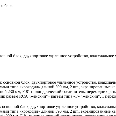
го блока.
сновной блок, двухпортовое удаленное устройство, коаксиальное
е: основной блок, двухпортовое удаленное устройство, коаксиал
мами типа «крокодил» длиной 390 мм, 2 шт., экранированные каб
длиной 230 мм, F-81 цилиндрический соединитель, переходник ра
ник разъем RCA "женский"– разъем типа «F» "женский", 1 пере
: основной блок, двухпортовое удаленное устройство, коаксиаль
мами типа «крокодил» длиной 390 мм, 2 шт., экранированные каб
линой 230 мм, F-81 цилиндрический соединитель, переходник раз