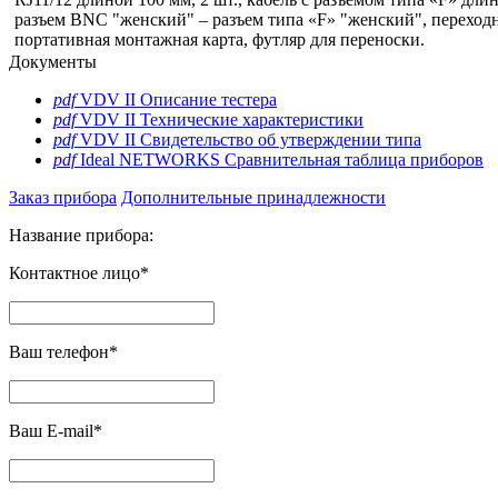
разъем BNC "женский" – разъем типа «F» "женский", переход
портативная монтажная карта, футляр для переноски.
Документы
pdf
VDV II Описание тестера
pdf
VDV II Технические характеристики
pdf
VDV II Свидетельство об утверждении типа
pdf
Ideal NETWORKS Сравнительная таблица приборов
Заказ прибора
Дополнительные принадлежности
Название прибора:
Контактное лицо*
Ваш телефон*
Ваш E-mail*