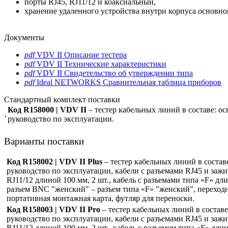
порты RJ45, RJ11/12 и коаксиальный,
хранение удаленного устройства внутри корпуса основно
Документы
pdf
VDV II Описание тестера
pdf
VDV II Технические характеристики
pdf
VDV II Свидетельство об утверждении типа
pdf
Ideal NETWORKS Сравнительная таблица приборов
Стандартный комплект поставки
Код R158000 | VDV II
– тестер кабельных линий в составе: о
руководство по эксплуатации.
Варианты поставки
Код R158002 | VDV II Plus
– тестер кабельных линий в состав
руководство по эксплуатации, кабели с разъемами RJ45 и зажи
RJ11/12 длиной 100 мм, 2 шт., кабель с разъемами типа «F» 
разъем BNC "женский" – разъем типа «F» "женский", переход
портативная монтажная карта, футляр для переноски.
Код R158003 | VDV II Pro
– тестер кабельных линий в составе
руководство по эксплуатации, кабели с разъемами RJ45 и зажи
RJ11/12 длиной 100 мм, 2 шт., кабель с разъемом типа «F» д