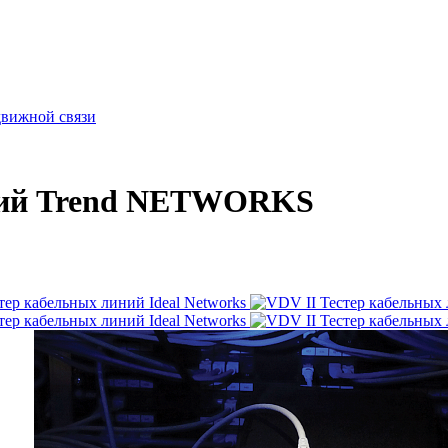
движной связи
иний Trend NETWORKS