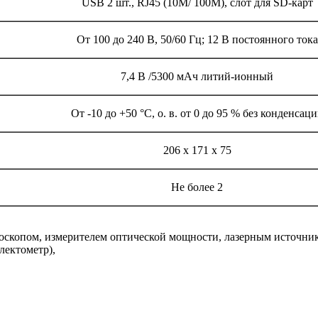
USB 2 шт., RJ45 (10M/ 100M), слот для SD-карт
От 100 до 240 В, 50/60 Гц; 12 В постоянного тока
7,4 В /5300 мАч литий-ионный
От -10 до +50 °С, о. в. от 0 до 95 % без конденсац
206 х 171 х 75
Не более 2
оскопом, измерителем оптической мощности, лазерным источник
лектометр),