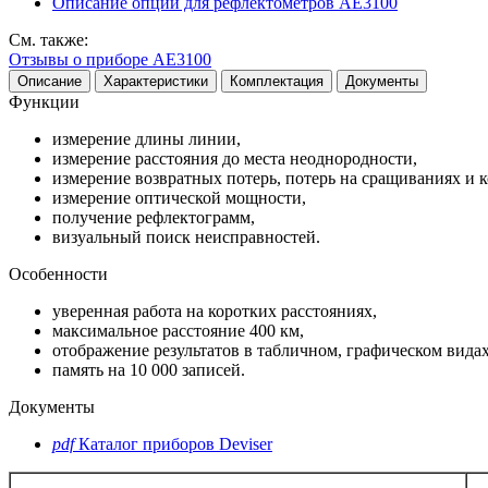
Описание опций для рефлектометров AE3100
См. также:
Отзывы о приборе АЕ3100
Описание
Характеристики
Комплектация
Документы
Функции
измерение длины линии,
измерение расстояния до места неоднородности,
измерение возвратных потерь, потерь на сращиваниях и 
измерение оптической мощности,
получение рефлектограмм,
визуальный поиск неисправностей.
Особенности
уверенная работа на коротких расстояниях,
максимальное расстояние 400 км,
отображение результатов в табличном, графическом видах
память на 10 000 записей.
Документы
pdf
Каталог приборов Deviser