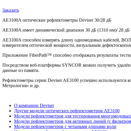
Заказать
AE3100A оптические рефлектометры Deviser 30/28 дБ
AE3100A имеет динамический диапазон 30 дБ (1310 нм)/ 28 дБ 
AE3100A способен измерять длину одномодовых кабелей, ВОЛС
измерителем оптической мощности, визуальным дефектоскопом
Приложение FiberPath™ способно отображать результаты тестир
Посредством веб-платформы SYNCOR можно получить удалённый
данные из памяти.
Рефлектометры серии Deviser AE3100 успешно используются
Метрология» и др.
О компании Deviser
Другие модели оптических рефлектометров AE3100
Модели рефлектометров для тестирования многомодовы
Модели рефлектометров для активных линий (с фильтром
Модели рефлектометров с четырьмя длинами волн