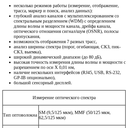
несколько режимов работы (измерение, отображение,
трасса, маркер и поиск, анализ данных):
глубокий анализ каналов с мультиплексированием со
спектральным разделением (WDM) с определением
длины волны и мощности канала, дрейфа канала,
оптического отношения сигнал/шум (OSNR), полосы
пропускания,
возможность отображения 7 разных трасс,
анализ ширины спектра (порог, огибающая, СКЗ, пик-
СКЗ, выемка),
широкий динамический диапазон (до 80 дБ),
высокая точность измерения длины волны и мощности с
разрешением по оси Х 0,01 нм,
наличие нескольких интерфейсов (RJ45, USB, RS-232,
GP-IB опционально),
большой сенсорный дисплей.
Измерение оптического спектра
SM (9,5/125 мкм), MMF (50/125 мкм,
Тип оптоволокна
62,5/125 мкм)