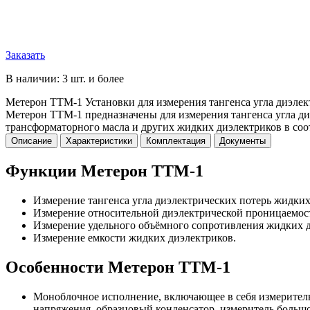
Заказать
В наличии: 3 шт. и более
Метерон ТТМ-1 Установки для измерения тангенса угла диэлек
Метерон ТТМ-1 предназначены для измерения тангенса угла ди
трансформаторного масла и других жидких диэлектриков в со
Описание
Характеристики
Комплектация
Документы
Функции Метерон ТТМ-1
Измерение тангенса угла диэлектрических потерь жидких
Измерение относительной диэлектрической проницаемос
Измерение удельного объёмного сопротивления жидких д
Измерение емкости жидких диэлектриков.
Особенности Метерон ТТМ-1
Моноблочное исполнение, включающее в себя измерительн
напряжения, образцовый конденсатор, измеритель больш