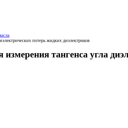
масла
диэлектрических потерь жидких диэлектриков
 измерения тангенса угла диэ