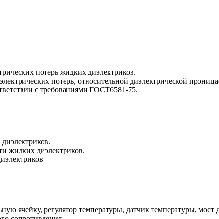
трических потерь жидких диэлектриков.
электрических потерь, относительной диэлектрической проница
ответствии с требованиями ГОСТ6581-75.
 диэлектриков.
ти жидких диэлектриков.
иэлектриков.
ую ячейку, регулятор температуры, датчик температуры, мост д
ого сопротивления.