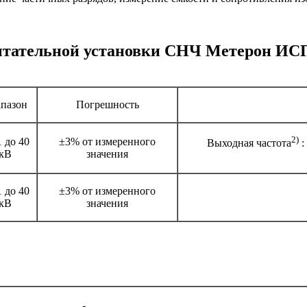
ытательной установки СНЧ Метерон ИС
пазон
Погрешность
2)
 до 40
±3% от измеренного
Выходная частота
:
кВ
значения
 до 40
±3% от измеренного
кВ
значения