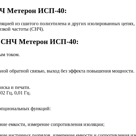
Ч Метерон ИСП-40:
оляцией из сшитого полиэтилена и других изолированных цепях
изкой частоты (СНЧ).
и СНЧ Метерон ИСП-40:
ым током.
ной обратной связью, выход без эффекта повышения мощности.
ующего поиска и печати.
02 Гц, 0,01 Гц.
 опциональных функций:
ение емкости, измерение сопротивления изоляции;
ение частичных разрядов, измерение емкости и сопротивления из