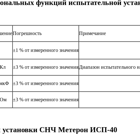
иональных функций испытательной уст
шение
Погрешность
Примечание
±1 % от измеренного значения
пКл
±3 % от измеренного значения
Диапазон испытательного н
 мкФ
±3 % от измеренного значения
ГОм
±3 % от измеренного значения
 установки СНЧ Метерон ИСП-40