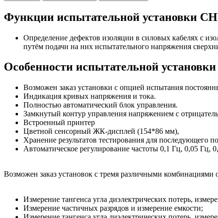
Функции испытательной установки СН
Определение дефектов изоляции в силовых кабелях с из
путём подачи на них испытательного напряжения сверхн
Особенности испытательной установк
Возможен заказ установки с опцией испытания постоянн
Индикация кривых напряжения и тока.
Полностью автоматический блок управления.
Замкнутый контур управления напряжением с отрицатель
Встроенный принтер
Цветной сенсорный ЖК-дисплей (154*86 мм),
Хранение результатов тестирования для послед
Автоматическое регулирование частоты 0,1 Гц, 0,05 Гц, 0,
Возможен заказ установок с тремя различными комбинациями
Измерение тангенса угла диэлектрических потерь, измер
Измерение частичных разрядов и измерение емкости;
Измерение тангенса угла диэлектрических потерь, измер