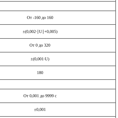
От -160 до 160
±(0,002·∣U∣+0,005)
От 0 до 320
±(0,001·U)
180
От 0,001 до 9999 с
±0,001