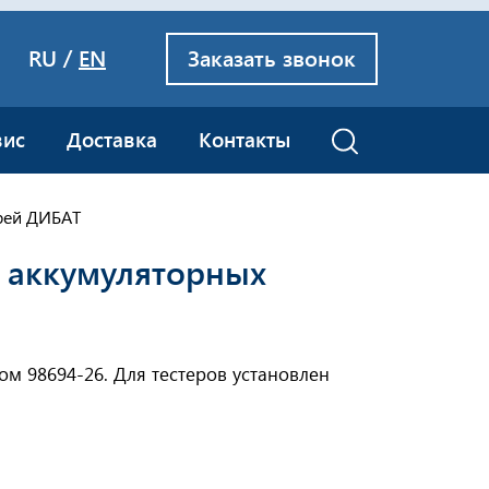
/
RU
EN
Заказать звонок
вис
Доставка
Контакты
арей ДИБАТ
х аккумуляторных
м 98694-26. Для тестеров установлен