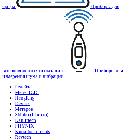
среды
Приборы для
высоковольтных испытаний
Приборы для
измерения шума и вибрации
Релейта
Metrel D.D.
Hengfeng
Deviser
Метерон
Shinho (Шинхо)
Dali-Irtech
PHYNIX
Kimo Instruments
Raytech