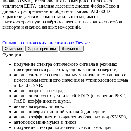
In-band OSNR), тестирования параметров оптического
усилителя EDFA, анализа лазерных диодов Фабри-Перо и
диодов с распределённой обратной связью. AE8600D
характеризуется высокой стабильностью, имеет
высокоскоростную развёртку спектра и несколько способов
экспорта и анализа данных измерений.
Отзывы о оптических анализаторах Deviser
Описание
Характеристики
Документы
Функции
получение спектра оптического сигнала в режимах
повторяющейся развёртки, однократной развёртки,
анализ систем со спектральным уплотнением каналов с
измерением истинного значения внутриполосного шума
in-band OSNR,
анализ ширины спектра,
анализ оптических усилителей EDFA (измерение PSSE,
PASE, коэффициента шума),
анализ лазерных диодов,
анализ поляризационной модовой дисперсии,
анализ коэффициента подавления боковых мод (SMSR),
автопоиск минимумов и пиков,
получение спектра поглощения смеси газов при