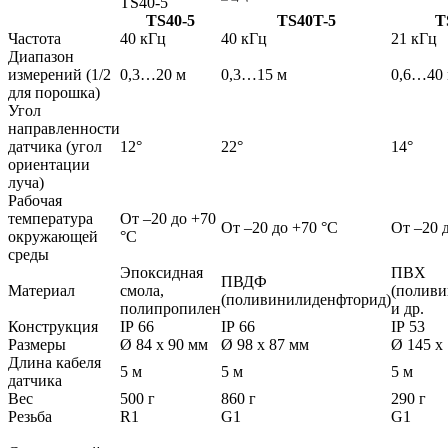
TS40-5
TS40T-5
T
Частота
40 кГц
40 кГц
21 кГц
Диапазон
измерений (1/2
0,3…20 м
0,3…15 м
0,6…40
для порошка)
Угол
направленности
датчика (угол
12°
22°
14°
ориентации
луча)
Рабочая
температура
От –20 до +70
От –20 до +70 °C
От –20 
окружающей
°C
среды
Эпоксидная
ПВХ
ПВДФ
Материал
смола,
(поливи
(поливинилиденфторид)
полипропилен
и др.
Конструкция
IP 66
IP 66
IP 53
Размеры
Ø 84 x 90 мм
Ø 98 x 87 мм
Ø 145 x
Длина кабеля
5 м
5 м
5 м
датчика
Вес
500 г
860 г
290 г
Резьба
R1
G1
G1