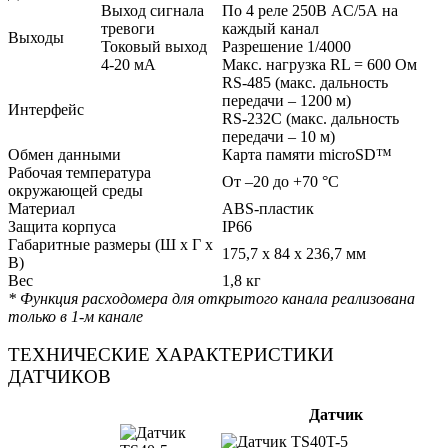
Выход сигнала
По 4 реле 250В AC/5А на
тревоги
каждый канал
Выходы
Токовый выход
Разрешение 1/4000
4-20 мА
Макс. нагрузка RL = 600 Ом
RS-485 (макс. дальность
передачи – 1200 м)
Интерфейс
RS-232C (макс. дальность
передачи – 10 м)
Обмен данными
Карта памяти microSD™
Рабочая температура
От –20 до +70 °C
окружающей среды
Материал
АBS-пластик
Защита корпуса
IP66
Габаритные размеры (Ш x Г x
175,7 x 84 x 236,7 мм
В)
Вес
1,8 кг
* Функция расходомера для открытого канала реализована
только в 1-м канале
ТЕХНИЧЕСКИЕ ХАРАКТЕРИСТИКИ
ДАТЧИКОВ
Датчик