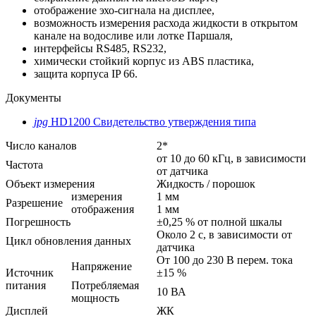
отображение эхо-сигнала на дисплее,
возможность измерения расхода жидкости в открытом
канале на водосливе или лотке Паршаля,
интерфейсы RS485, RS232,
химически стойкий корпус из ABS пластика,
защита корпуса IP 66.
Документы
jpg
HD1200 Свидетельство утверждения типа
Число каналов
2*
от 10 до 60 кГц, в зависимости
Частота
от датчика
Объект измерения
Жидкость / порошок
измерения
1 мм
Разрешение
отображения
1 мм
Погрешность
±0,25 % от полной шкалы
Около 2 с, в зависимости от
Цикл обновления данных
датчика
От 100 до 230 В перем. тока
Напряжение
Источник
±15 %
питания
Потребляемая
10 ВА
мощность
Дисплей
ЖК