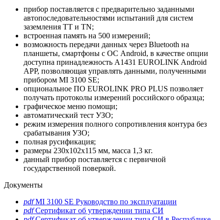
прибор поставляется с предварительно заданными
автопоследовательностями испытаний для систем
заземления TT и TN;
встроенная память на 500 измерений;
возможность передачи данных через Bluetooth на
планшеты, смартфоны с ОС Android, в качестве опции
доступна принадлежность А1431 EUROLINK Android
APP, позволяющая управлять данными, полученными
прибором MI 3100 SE;
опциональное ПО EUROLINK PRO PLUS позволяет
получать протоколы измерений российского образца;
графическое меню помощи;
автоматический тест УЗО;
режим измерения полного сопротивления контура без
срабатывания УЗО;
полная русификация;
размеры 230х102х115 мм, масса 1,3 кг.
данный прибор поставляется с первичной
государственной поверкой.
Документы
pdf
MI 3100 SE Руководство по эксплуатации
pdf
Сертификат об утверждении типа СИ
pdf
Сертификат об утверждении типа СИ в Республике