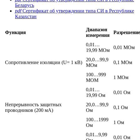
Беларусь
pdf
Сертификат об утверждении типа СИ в Республике
Казахстан
Диапазон
Функция
Разрешени
измерения
0,01…
0,01 МОм
19,99 МОм
20,0…99,9
Сопротивление изоляции (U= 1 кВ)
0,1 МОм
МОм
100…999
1 МОм
МОМ
0,01…
0,01 Ом
19,99 Ом
Непрерывность защитных
20,0…99,9
0,1 Ом
проводников (200 мА)
Ом
100…1999
1 Ом
Ом
0,01...9,99
0,01 Ом