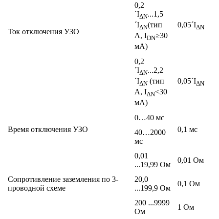
0,2
´
I
...1,5
ΔN
0,05´
I
´
I
(тип
ΔN
ΔN
Ток отключения УЗО
A, I
≥30
D
N
мА)
0,2
´
I
...2,2
ΔN
0,05´
I
´
I
(тип
ΔN
ΔN
A,
I
<30
ΔN
мА)
0…40 мс
Время отключения УЗО
0,1 мс
40…2000
мс
0,01
0,01 Ом
...19,99 Ом
Сопротивление заземления по 3-
20,0
0,1 Ом
проводной схеме
...199,9 Ом
200 ...9999
1 Ом
Ом