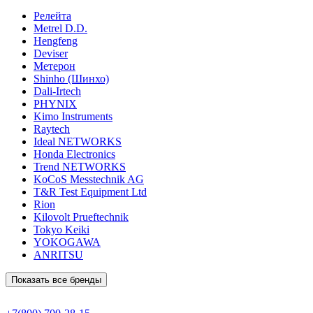
Релейта
Metrel D.D.
Hengfeng
Deviser
Метерон
Shinho (Шинхо)
Dali-Irtech
PHYNIX
Kimo Instruments
Raytech
Ideal NETWORKS
Honda Electronics
Trend NETWORKS
KoCoS Messtechnik AG
T&R Test Equipment Ltd
Rion
Kilovolt Prueftechnik
Tokyo Keiki
YOKOGAWA
ANRITSU
Показать все бренды