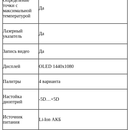
Определение
точки с
Да
максимальной
температурой
Лазерный
Да
указатель
Запись видео
Да
Дисплей
OLED 1440х1080
Палитры
4 варианта
Настойка
-5D…+5D
диоптрий
Источник
Li-Ion АКБ
питания