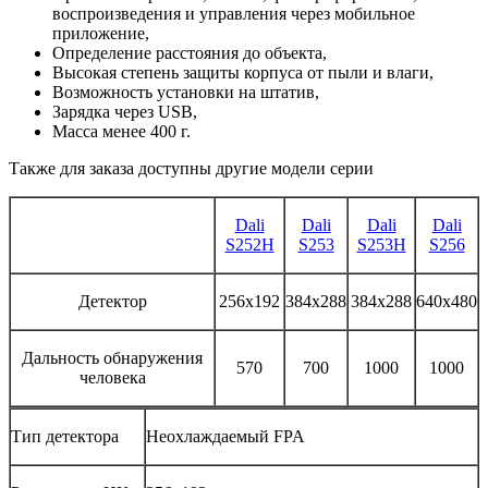
воспроизведения и управления через мобильное
приложение,
Определение расстояния до объекта,
Высокая степень защиты корпуса от пыли и влаги,
Возможность установки на штатив,
Зарядка через USB,
Масса менее 400 г.
Также для заказа доступны другие модели серии
Dali
Dali
Dali
Dali
S252H
S253
S253H
S256
Детектор
256х192
384х288
384х288
640х480
Дальность обнаружения
570
700
1000
1000
человека
Тип детектора
Неохлаждаемый FPA