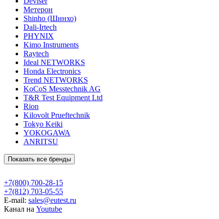
Deviser
Метерон
Shinho (Шинхо)
Dali-Irtech
PHYNIX
Kimo Instruments
Raytech
Ideal NETWORKS
Honda Electronics
Trend NETWORKS
KoCoS Messtechnik AG
T&R Test Equipment Ltd
Rion
Kilovolt Prueftechnik
Tokyo Keiki
YOKOGAWA
ANRITSU
Показать все бренды
+7(800) 700-28-15
+7(812) 703-05-55
E-mail:
sales@eutest.ru
Канал на
Youtube