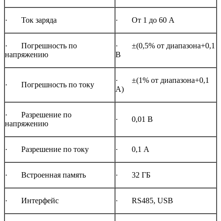
· Ток заряда
· От 1 до 60 А
· Погрешность по
· ±(0,5% от диапазона+0,1
напряжению
В
· ±(1% от диапазона+0,1
· Погрешность по току
А)
· Разрешение по
· 0,01 В
напряжению
· Разрешение по току
· 0,1 А
· Встроенная память
· 32 ГБ
· Интерфейс
· RS485, USB