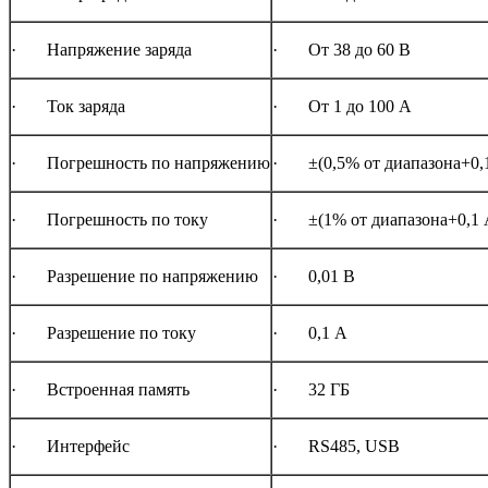
· Напряжение заряда
· От 38 до 60 В
· Ток заряда
· От 1 до 100 А
· Погрешность по напряжению
· ±(0,5% от диапазона+0,
· Погрешность по току
· ±(1% от диапазона+0,1 
· Разрешение по напряжению
· 0,01 В
· Разрешение по току
· 0,1 А
· Встроенная память
· 32 ГБ
· Интерфейс
· RS485, USB