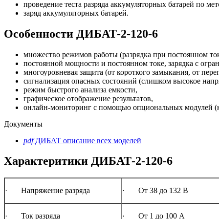
проведение теста разряда аккумуляторных батарей по ме
заряд аккумуляторных батарей.
Особенности ДИБАТ-2-120-6
множество режимов работы (разрядка при постоянном ток
постоянной мощности и постоянном токе, зарядка с огра
многоуровневая защита (от короткого замыкания, от перегр
сигнализация опасных состояний (слишком высокое напряж
режим быстрого анализа емкости,
графическое отображение результатов,
онлайн-мониторинг с помощью опциональных модулей (к
Документы
pdf
ДИБАТ описание всех моделей
Характеритики ДИБАТ-2-120-6
· Напряжение разряда
· От 38 до 132 В
· Ток разряда
· От 1 до 100 А