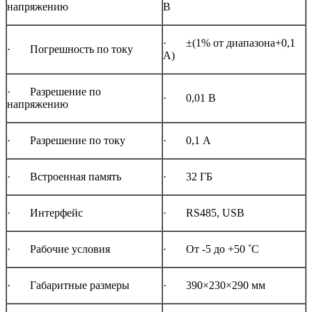
напряжению
В
· ±(1% от диапазона+0,1
· Погрешность по току
А)
· Разрешение по
· 0,01 В
напряжению
· Разрешение по току
· 0,1 А
· Встроенная память
· 32 ГБ
· Интерфейс
· RS485, USB
· Рабочие условия
· От -5 до +50 ˚С
· Габаритные размеры
· 390×230×290 мм