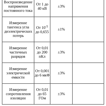
Воспроизведение
От 1 до
напряжения
±3%
40 кВ
постоянного тока
Измерение
-5
тангенса угла
От 10
±1%
диэлектрических
до 0,655
потерь
Измерение
От 0,01
частичных
до 200
±3%
разрядов
пКл
Измерение
От 0,001
электрической
±3%
до 6 мкФ
емкости
Измерение
От 0,01
сопротивления
до 65
±3%
изоляции
ГОм