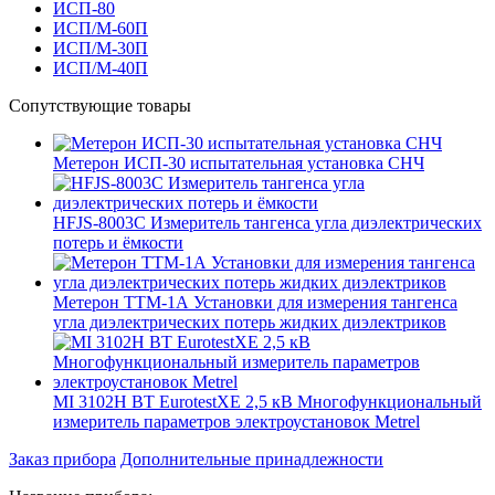
ИСП-80
ИСП/М-60П
ИСП/М-30П
ИСП/М-40П
Сопутствующие товары
Метерон ИСП-30 испытательная установка СНЧ
HFJS-8003C Измеритель тангенса угла диэлектрических
потерь и ёмкости
Метерон ТТМ-1А Установки для измерения тангенса
угла диэлектрических потерь жидких диэлектриков
MI 3102H BT EurotestXE 2,5 кВ Многофункциональный
измеритель параметров электроустановок Metrel
Заказ прибора
Дополнительные принадлежности