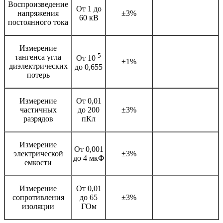
Воспроизведение
От 1 до
напряжения
±3%
60 кВ
постоянного тока
Измерение
-5
тангенса угла
От 10
±1%
диэлектрических
до 0,655
потерь
Измерение
От 0,01
частичных
до 200
±3%
разрядов
пКл
Измерение
От 0,001
электрической
±3%
до 4 мкФ
емкости
Измерение
От 0,01
сопротивления
до 65
±3%
изоляции
ГОм