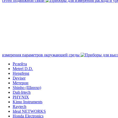
сетей подвижной связи
измерения параметров окружающей среды
Релейта
Metrel D.D.
Hengfeng
Deviser
Метерон
Shinho (Шинхо)
Dali-Irtech
PHYNIX
Kimo Instruments
Raytech
Ideal NETWORKS
Honda Electronics