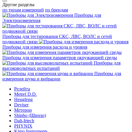
Другие разделы
по типам измерений
по брендам
Приборы для
Электроизмерения
Приборы для тестирования СКС, ЛВС, ВОЛС и сетей
подвижной связи
Приборы для измерения расхода и уровня
Приборы для измерения параметров окружающей среды
Приборы для
высоковольтных испытаний
Приборы для
измерения шума и вибрации
Релейта
Metrel D.D.
Hengfeng
Deviser
Метерон
Shinho (Шинхо)
Dali-Irtech
PHYNIX
Kimo Instruments