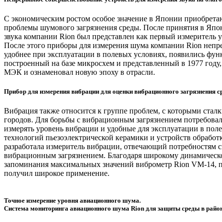
С экономическим ростом особое значение в Японии приобретаю
проблемы шумового загрязнения среды. После принятия в Япо
звука компании Rion был представлен как первый измеритель у
После этого приборы для измерения шума компании Rion непре
удобнее при эксплуатации в полевых условиях, появились функ
построенный на базе микросхем и представленный в 1977 году
МЭК и ознаменовал новую эпоху в отрасли.
Прибор для измерения вибрации для оценки вибрационного загрязнения с
Вибрация также относится к группе проблем, с которыми ста
городов. Для борьбы с вибрационным загрязнением потребова
измерять уровень вибрации и удобные для эксплуатации в поле
технологий пьезоэлектрической керамики и устройств обработ
разработала измеритель вибрации, отвечающий потребностям 
вибрационным загрязнением. Благодаря широкому динамическ
запоминания максимальных значений виброметр Rion VM-14, п
получил широкое применение.
Точное измерение уровня авиационного шума.
Система мониторинга авиационного шума Rion для защиты среды в райо