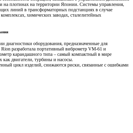
и на плотинах на территории Японии. Системы управления,
ющих линий в трансформаторных подстанциях в случае
комплексах, химических заводах, сталелитейных
вания
ии диагностики оборудования, предназначенные для
я Rion разработала портативный виброметр VM-61 и
рометр карандашного типа – самый компактный в мире
 как двигатели, турбины и насосы.
енный цикл изделий, снижаются риски, связанные с ошибками