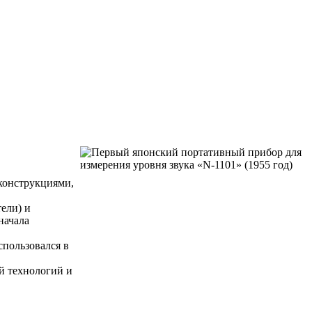
конструкциями,
ели) и
начала
спользовался в
й технологий и