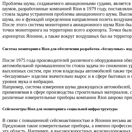
Проблема шума, создаваемого авиационными судами, являетс
шумов, разработанные компанией Rion в 1979 году, поставлял
стояла задача устранения проблемы авиационного шума. Высо
шума, но и функций определения направления полета воздушн
После этого система мониторинга авиационного шума Rion бы
точки мониторинга на территории всего аэропорта. Точки был
аэропортах Японии, а также вокруг воздушных баз на террито
Система мониторинга Rion для обеспечения разработок «бесшумных» изд
После 1975 года производителей различного оборудования обя
автомобильной промышленности стояла задача по снижению у
выхлопных систем, при этом владельцы автомобилей также тре
«бесшумные» изделия значительно вырос и в сфере бытовых и 
уровня звука и вибрации.
Например, система измерения шума движущихся автомобилей, 
применяемая в сфере производства строительных материалов,
различные измерительные приборы компании Rion широко прим
Сейсмометры Rion для мониторинга социальной инфраструктуры
В связи с повышенной сейсмоактивностью в Японии весьма ак
Предложив такие измерительные приборы, а именно профессио
эту область. Например, в высокоскоростных железнодорожных 