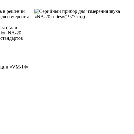
ть в решении
для измерения
ры стали
Rion NA-20,
 стандартов