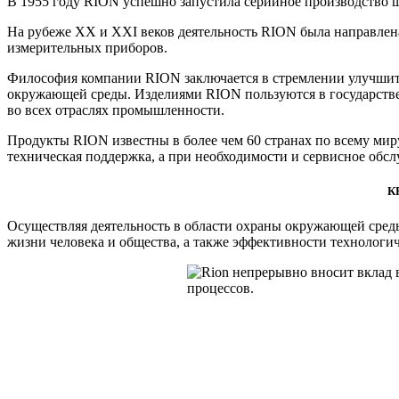
В 1955 году RION успешно запустила серийное производство ш
На рубеже XX и XXI веков деятельность RION была направлена
измерительных приборов.
Философия компании RION заключается в стремлении улучшит
окружающей среды. Изделиями RION пользуются в государствен
во всех отраслях промышленности.
Продукты RION известны в более чем 60 странах по всему мир
техническая поддержка, а при необходимости и сервисное обсл
К
Осуществляя деятельность в области охраны окружающей среды
жизни человека и общества, а также эффективности технологи