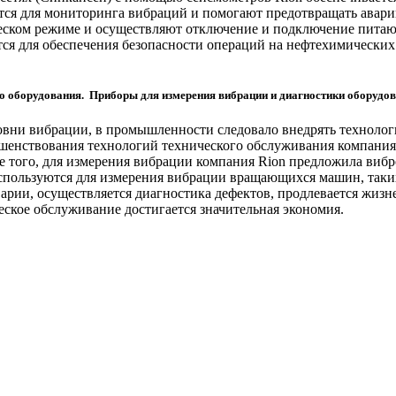
ся для мониторинга вибраций и помогают предотвращать авари
ческом режиме и осуществляют отключение и подключение пита
ся для обеспечения безопасности операций на нефтехимических 
оборудования. Приборы для измерения вибрации и диагностики оборудо
овни вибрации, в промышленности следовало внедрять технолог
ершенствования технологий технического обслуживания компани
е того, для измерения вибрации компания Rion предложила виб
спользуются для измерения вибрации вращающихся машин, таких
рии, осуществляется диагностика дефектов, продлевается жизн
ческое обслуживание достигается значительная экономия.