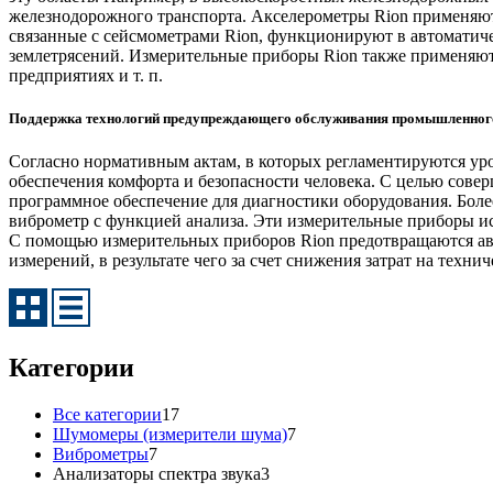
железнодорожного транспорта. Акселерометры Rion применяют
связанные с сейсмометрами Rion, функционируют в автомати
землетрясений. Измерительные приборы Rion также применяют
предприятиях и т. п.
Поддержка технологий предупреждающего обслуживания промышленного 
Согласно нормативным актам, в которых регламентируются ур
обеспечения комфорта и безопасности человека. С целью сов
программное обеспечение для диагностики оборудования. Боле
виброметр с функцией анализа. Эти измерительные приборы и
С помощью измерительных приборов Rion предотвращаются ава
измерений, в результате чего за счет снижения затрат на техни
Категории
Все категории
17
Шумомеры (измерители шума)
7
Виброметры
7
Анализаторы спектра звука
3