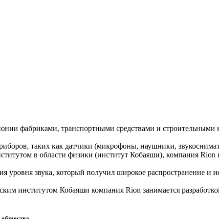
Японии фабриками, транспортными средствами и строительными 
риборов, таких как датчики (микрофоны, наушники, звукоснимат
ститутом в области физики (институт Кобаяши), компания Rion 
ия уровня звука, который получил широкое распространение и и
ским институтом Кобаяши компания Rion занимается разработко
о общества