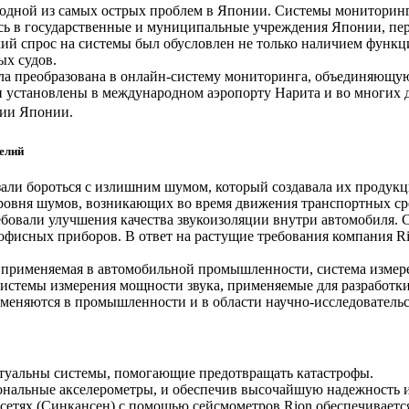
я одной из самых острых проблем в Японии. Системы мониторин
ись в государственные и муниципальные учреждения Японии, пе
кий спрос на системы был обусловлен не только наличием функ
ых судов.
ла преобразована в онлайн-систему мониторинга, объединяющу
и установлены в международном аэропорту Нарита и во многих 
рии Японии.
елий
зали бороться с излишним шумом, который создавала их продукц
ровня шумов, возникающих во время движения транспортных ср
бовали улучшения качества звукоизоляции внутри автомобиля. 
офисных приборов. В ответ на растущие требования компания Ri
применяемая в автомобильной промышленности, система измере
 системы измерения мощности звука, применяемые для разработ
еняются в промышленности и в области научно-исследовательс
туальны системы, помогающие предотвращать катастрофы.
нальные акселерометры, и обеспечив высочайшую надежность и 
сетях (Синкансен) с помощью сейсмометров Rion обеспечиваетс