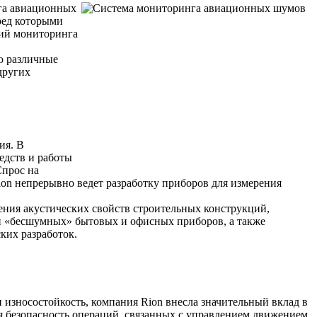
га авиационных
ред которыми
ций мониторинга
ю различные
других
ия. В
едств и работы
Спрос на
on непрерывно ведет разработку приборов для измерения
ния акустических свойств строительных конструкций,
ки «бесшумных» бытовых и офисных приборов, а также
ких разработок.
износостойкость, компания Rion внесла значительный вклад в
я безопасность операций, связанных с управлением движением