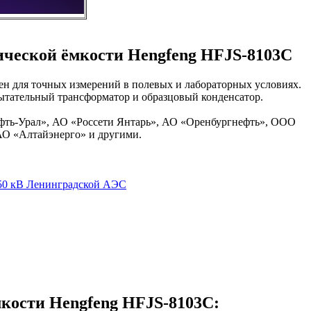
ической ёмкости Hengfeng HFJS-8103C
чен для точных измерений в полевых и лабораторных условиях.
пытательный трансформатор и образцовый конденсатор.
фть-Урал», АО «Россети Янтарь», АО «Оренбургнефть», ООО
О «Алтайэнерго» и другими.
750 кВ Ленинградской АЭС
мкости Hengfeng HFJS-8103C: