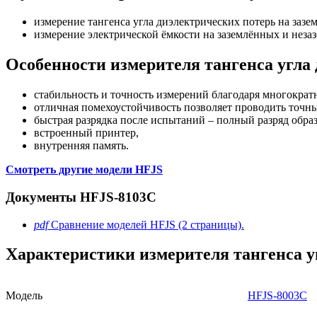
измерение тангенса угла диэлектрических потерь на зазе
измерение электрической ёмкости на заземлённых и неза
Особенности измерителя тангенса угла
стабильность и точность измерений благодаря многокра
отличная помехоустойчивость позволяет проводить точны
быстрая разрядка после испытаний – полный разряд обра
встроенный принтер,
внутренняя память.
Смотреть другие модели HFJS
Документы HFJS-8103C
pdf
Сравнение моделей HFJS (2 страницы).
Характеристики измерителя тангенса у
Модель
HFJS-8003C