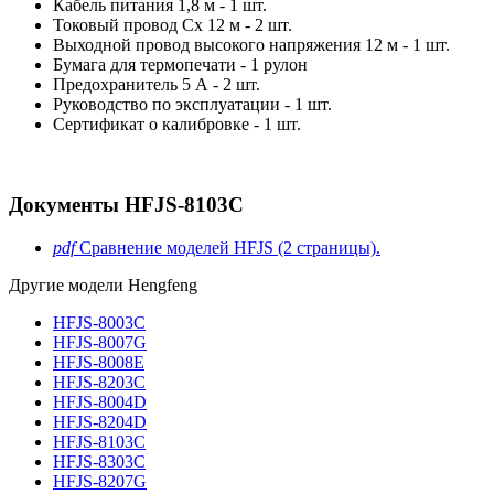
Кабель питания 1,8 м - 1 шт.
Токовый провод Cx 12 м - 2 шт.
Выходной провод высокого напряжения 12 м - 1 шт.
Бумага для термопечати - 1 рулон
Предохранитель 5 А - 2 шт.
Руководство по эксплуатации - 1 шт.
Сертификат о калибровке - 1 шт.
Документы HFJS-8103C
pdf
Сравнение моделей HFJS (2 страницы).
Другие модели Hengfeng
HFJS-8003C
HFJS-8007G
HFJS-8008E
HFJS-8203C
HFJS-8004D
HFJS-8204D
HFJS-8103C
HFJS-8303C
HFJS-8207G