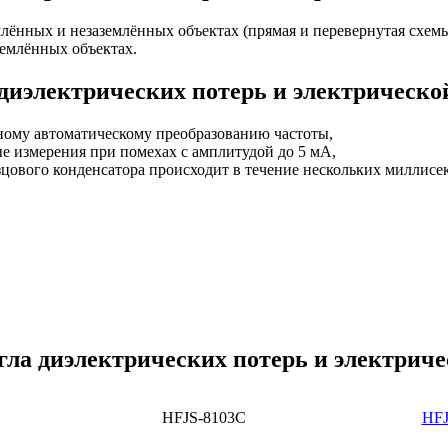
млённых и незаземлённых объектах (прямая и перевернутая схемы
землённых объектах.
 диэлектрических потерь и электрическо
тному автоматическому преобразованию частоты,
е измерения при помехах с амплитудой до 5 мA,
зцового конденсатора происходит в течение нескольких миллисе
гла диэлектрических потерь и электриче
HFJS-8103C
HFJ