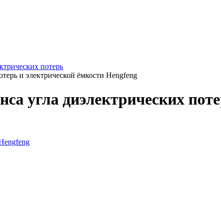
ектрических потерь
отерь и электрической ёмкости Hengfeng
нса угла диэлектрических поте
Hengfeng