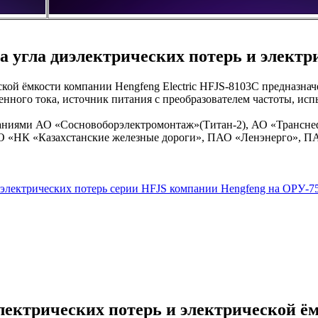
 угла диэлектрических потерь и электр
ской ёмкости компании Hengfeng Electric HFJS-8103C предназна
нного тока, источник питания с преобразователем частоты, ис
аниями АО «Сосновоборэлектромонтаж»(Титан-2), АО «Трансне
 «НК «Казахстанские железные дороги», ПАО «Ленэнерго», ПА
 диэлектрических потерь серии HFJS компании Hengfeng на ОРУ-
лектрических потерь и электрической ё