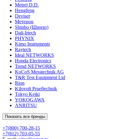
Metrel D.D.
Hengfeng
Deviser
Метерон
Shinho (Шинхо)
Dali-Irtech
PHYNIX
Kimo Instruments
Raytech
Ideal NETWORKS
Honda Electronics
Trend NETWORKS
KoCoS Messtechnik AG
T&R Test Equipment Ltd
Rion
Kilovolt Prueftechnik
Tokyo Keiki
YOKOGAWA
ANRITSU
Показать все бренды
+7(800) 700-28-15
+7(812) 703-05-55