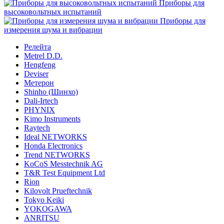
Приборы для
высоковольтных испытаний
Приборы для
измерения шума и вибрации
Релейта
Metrel D.D.
Hengfeng
Deviser
Метерон
Shinho (Шинхо)
Dali-Irtech
PHYNIX
Kimo Instruments
Raytech
Ideal NETWORKS
Honda Electronics
Trend NETWORKS
KoCoS Messtechnik AG
T&R Test Equipment Ltd
Rion
Kilovolt Prueftechnik
Tokyo Keiki
YOKOGAWA
ANRITSU