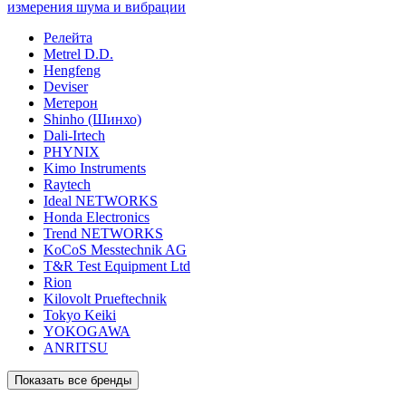
измерения шума и вибрации
Релейта
Metrel D.D.
Hengfeng
Deviser
Метерон
Shinho (Шинхо)
Dali-Irtech
PHYNIX
Kimo Instruments
Raytech
Ideal NETWORKS
Honda Electronics
Trend NETWORKS
KoCoS Messtechnik AG
T&R Test Equipment Ltd
Rion
Kilovolt Prueftechnik
Tokyo Keiki
YOKOGAWA
ANRITSU
Показать все бренды