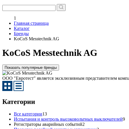
1
Главная страница
Каталог
Бренды
KoCoS Messtechnik AG
KoCoS Messtechnik AG
Показать популярные бренды
ООО "Евротест" является эксклюзивным представителем компа
Категории
Все категории
13
Испытания и контроль высоковольтных выключателей
9
Регистраторы аварийных событий
2