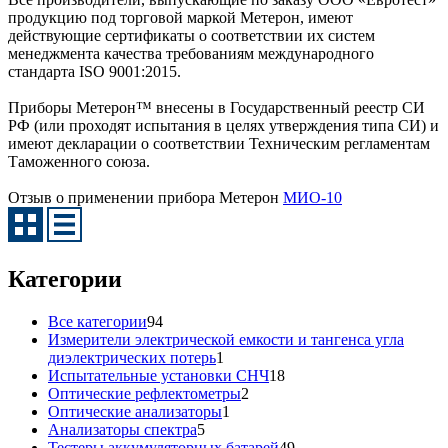
продукцию под торговой маркой Метерон, имеют
действующие сертификаты о соответствии их систем
менеджмента качества требованиям международного
стандарта ISO 9001:2015.
Приборы Метерон™ внесены в Государственный реестр СИ
РФ (или проходят испытания в целях утверждения типа СИ) и
имеют декларации о соответствии Техническим регламентам
Таможенного союза.
Отзыв о применении прибора Метерон
МИО-10
Категории
Все категории
94
Измерители электрической емкости и тангенса угла
диэлектрических потерь
1
Испытательные установки СНЧ
18
Оптические рефлектометры
2
Оптические анализаторы
1
Анализаторы спектра
5
Тестеры аккумуляторных батарей
49