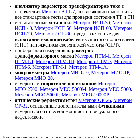
анализатор параметров
трансформаторов тока
и
напряжения
Метерон АТТ-7
, позволяющий выполнить
все стандартные тесты для проверки состояния ТТ и ТН,
испытательные
установки
Метерон ИСП-30
,
Метерон
ИСП-40
,
Метерон ИСП-50
,
Метерон ИСП-60
,
Метерон
ИСП-70
,
Метерон ИСП-80
, предназначенные для
испытаний изоляции кабелей
из сшитого полиэтилена
(СПЭ) напряжением сверхнизкой частоты (СНЧ),
приборы для измерения
параметров
трансформаторного масла
Метерон ПТМ-1
,
Метерон
ПТМ-1Л
,
Метерон ПТМ-1П
,
Метерон ПТМ-3
,
Метерон
ПТМ-6
,
Метерон ТТМ-1
,
Метерон ТТМ-1А
,
микроомметры
Метерон МИО-10
,
Метерон МИО-1Р
,
Метерон МИО-20
,
измерители
сопротивления изоляции
Метерон
МЕО-2500
,
Метерон МЕО-5000М
,
Метерон МЕО-5000
,
Метерон МЕО-5000Р
,
Метерон МЕО-10000Р
,
оптические рефлектометры
Метерон ОР-26
,
Метерон
ОР-32
, оснащенные дополнительными
функциями
измерителя оптической мощности и визуального
дефектоскопа.
Все производители, выпускающие по заказу ООО «Евротест»